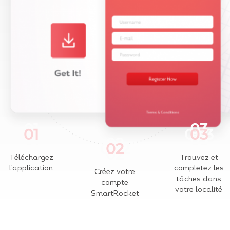
01
03
02
Téléchargez
Trouvez et
l'application
completez les
Créez votre
tâches dans
compte
votre localité
SmartRocket