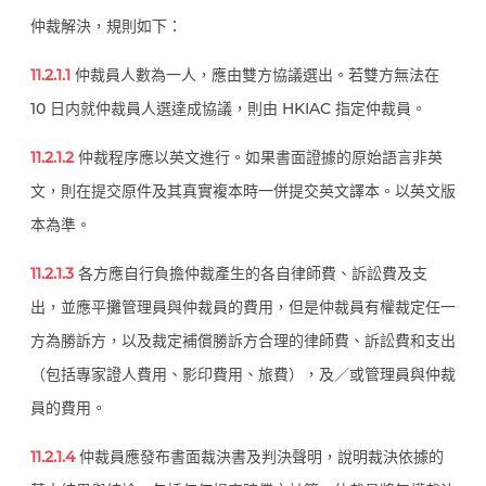
仲裁解決，規則如下：
11.2.1.1
仲裁員人數為一人，應由雙方協議選出。若雙方無法在
10 日内就仲裁員人選達成協議，則由 HKIAC 指定仲裁員。
11.2.1.2
仲裁程序應以英文進行。如果書面證據的原始語言非英
文，則在提交原件及其真實複本時一併提交英文譯本。以英文版
本為準。
11.2.1.3
各方應自行負擔仲裁產生的各自律師費、訴訟費及支
出，並應平攤管理員與仲裁員的費用，但是仲裁員有權裁定任一
方為勝訴方，以及裁定補償勝訴方合理的律師費、訴訟費和支出
（包括專家證人費用、影印費用、旅費），及／或管理員與仲裁
員的費用。
11.2.1.4
仲裁員應發布書面裁決書及判決聲明，說明裁決依據的