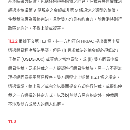
基本結果與結論，包括任何損害賠償之計算。仲裁員將無權裁決
超過本協議第 9 條規定之金額或非第 9 條規定之類型的賠償。
仲裁裁決應為最終判決，且對雙方均具有約束力，除香港特別行
政區允許外，不得上訴或複審。
11.2.2
根據下文第 11.3 條，任一方均可向 HKIAC 提出書面申請
透過簡易程序解決爭議，但是 (i) 尋求裁決的總金額必須低於五
千美元 (USD5,000) 或等值之當地貨幣，或 (ii) 雙方同意申請
簡易仲裁。要求仲裁之一方提議進行簡易仲裁時，另一方不得無
理拒絕同意採用簡易程序。雙方應遵守上述第 11.2.1 條之規定，
透過電話、線上及／或完全以書面提交方式進行仲裁，或提出仲
裁之一方選擇的特定方式，以及b)除雙方另有約定外，仲裁應
不涉及雙方或證人的個人出庭。
11.
3