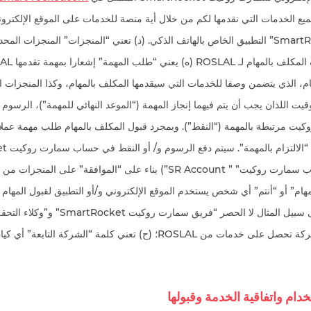
ع الخدمات التي نقدمها لكم من خلال أية منصة للخدمات على الموقع الإلكترون
سمارت روكيت SmartRocket” التطبيق الخاص بالهاتف الذكي. (د) تعني “المنجزات” المنجزا
ام، الذي يتضمن وصفا للخدمات التي سيقدمها المكلف بالمهام، وكذا المنجزات ال
توقيت اللذان يجب أن يتم فيهما إنجاز المهمة (“الموعد النهائي للمهمة”)، الرسوم 
هام” أو “أنتم” أي شخص يستخدم الموقع الإلكتروني و/أو التطبيق لقبول المهام 
ROSLAL، ويشمل على سبيل المثال لا الحصر “فريق س
“زبون” أي شخص أو شركة تحصل على خدمات من ROSLAL؛ (ح) تعني كلمة “الشركة ال
ام واتفاقية الخدمة وقبولها