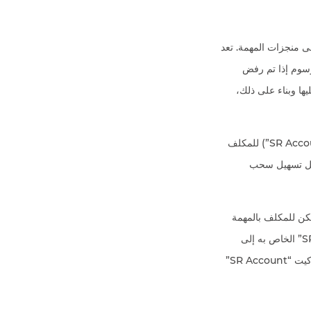
نقط روكيت و/أو تدفع الرسوم عن كل مهمة يتم تقديمها فقط بعد موافقة ROSLAL على منجزات المهمة. تعد
ا متعلقا بالسلطة التقديرية لـROSLAL فقط. لن تدفع لكم ROSLAL أية رسوم إذا تم رفض
ا وبناء على ذلك،
عند نجاح التسجيل، يتم تخصيص حساب سمارت روكيت SmartRocket (حساب سمارت روكيت “SR Account”) للمكلف
 المعتمدة ضمن حساب سمارت روكيت “SR Account”. من أجل تسهيل سحب
مكن للمكلف بالمهمة
في أي وقت أن يطلب من ROSLAL تحويل الرصيد المتراكم من حساب سمارت روكيت “SR Account” الخاص به إلى
حساب الدفع عبر الإنترنت الخاص به. ويعتبر الحد الأدنى للرصيد ضروريا للتحويل من حساب سمارت روكيت “SR Account”