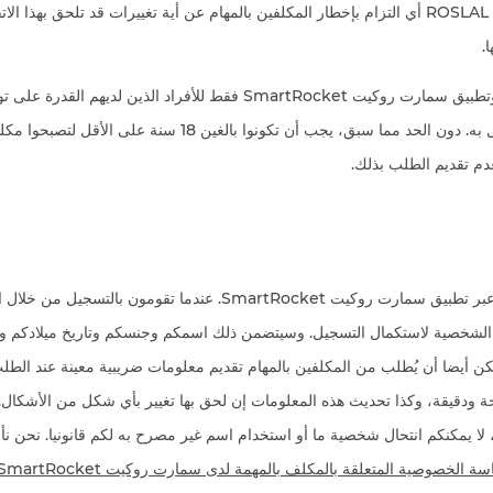
المذكورة. لا ولن تتحمل ROSLAL أي التزام بإخطار المكلفين بالمهام عن أية تغييرات قد تلحق بهذ
.
يُسمح باستخدام موقع وتطبيق سمارت روكيت SmartRocket فقط للأفراد الذين ل
بموجب القانون المعمول به. دون الحد مما سبق، يجب أن تكونوا بالغين 18 س
دم تقديم الطلب بذلك.
إن التسجيل مُتاح فقط عبر تطبيق سمارت روكيت SmartRocket. عندما تق
الشخصية لاستكمال التسجيل. وسيتضمن ذلك اسمكم وجنسكم وتاريخ ميلادكم وع
كن أيضا أن يُطلب من المكلفين بالمهام تقديم معلومات ضريبية معينة عند الطل
ة ودقيقة، وكذا تحديث هذه المعلومات إن لحق بها تغيير بأي شكل من الأشكال.
 لا يمكنكم انتحال شخصية ما أو استخدام اسم غير مصرح به لكم قانونيا. نحن 
سة الخصوصية المتعلقة بالمكلف بالمهمة لدى سمارت روكيت
SmartRocket