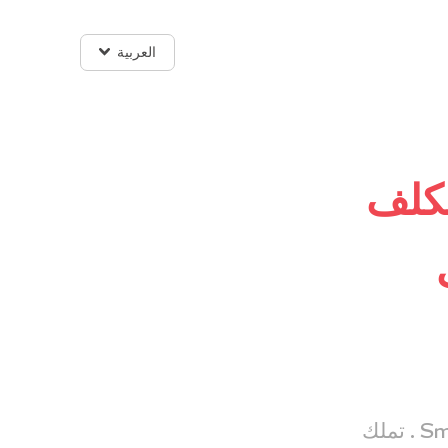
العربية
مكلف
نشكركم على الاهتمام الذي تولونه لسمارت روكيتSmartRocket . تملك