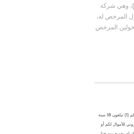
ركةRed Ocean Solutions Ltd. ، (المعروفة اختصارا بـ ROSL)، وهي شركة
 المخول المرخص له،
 قائمة بالمخولين المرخص
عن طريق التسجيل في الموقع الإلكتروني والتطبيق الخاص بسمارت روكيت واستخدامهما، تشهدون بأنكم (1) تبلغون 18 سنة
بأنكم تفوضون التحويل الإلكتروني للأموال لكم أو
كة؛ و (4) بأنكم توافقون على الالتزام بجميع بنود هذا