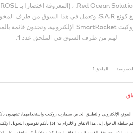
ش
مسجلة في هونغ كونغ S.A.R. وتعمل في هذا السوق من طرف
منصة سمارت روكيت SmartRocket الإلكترونية. وتجدون
لهم من طرف السوق في الملحق عدد 1.
لخصوصية
الملحق 1
فاق
على الأقل؛ (2) بأنه لديكم سلطة الدخول إلى هذا الاتفاق والالتزام به؛ (3) 
لحساب الدفع الخاص بكم عبر الإنترنت وفقا للقسم 3 من اتفاق المشار