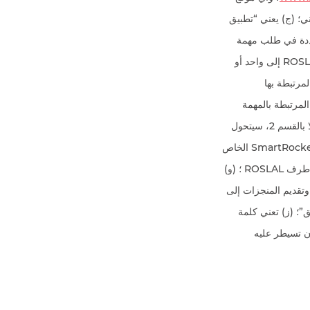
ي؛ (ج) يعني “تطبيق
ت المحددة في طلب مهمة
قصد تسليمها من طرف المكلف بالمهام لـ ROSLAL (ه) يعني “طلب المهمة” إشعارا بمهمة تقدمها ROSLAL إلى واحد أو
مرتبطة بها
المرتبطة بالمهمة
(“الرسوم”) وأية نقط روكيت مرتبطة بالمهمة (“النقط”). وبمجرد قبول المكلف بالمهام طلب مهمة عملا بالقسم 2، سيتحول
من “طلب للمهمة” إلى “الالتزام بالمهمة”. سيتم دفع الرسوم و/ أو النقط في حساب سمارت روكيت SmartRocket الخاص
بالمكلف بالمهام (“حساب سمارت روكيت” ” SR Account”) بناء على “الموافقة” على المنجزات من طرف ROSLAL ؛ (و)
وتقديم المنجزات إلى
مارت روكيت SmartRocket” و”وكلاء التحقق”؛ (ز) تعني كلمة
تابعة” أي كيان تسيطر عليه