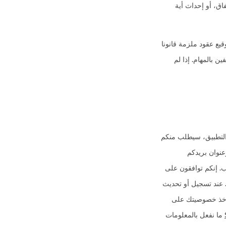
ا الاتفاق، أو إحداث أية
ديهم القدرة على توقيع عقود ملزمة قانونا
نة على الأقل لتصبحوا مكلفين بالمهام. إذا لم
ومون بالتسجيل من خلال التطبيق، سيطلب منكم
نوان بريدكم
ب. إنكم توافقون على
 عند تسجيل أو تحديث
نأخذ خصوصيتك على
ما نفعل بالمعلومات