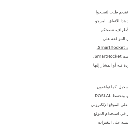
ونية الملزمة بين ROSLAL وبينكم. عن طريق تقديم طلب لتصبحوا
 الالتزام ببنود هذا الاتفاق. المرجو
الأطراف. ننصحكم
ل الموافقة على
ت
SmartRocket
،
استخدام تطبيق سمارت روكيت SmartRocket،
 فيه أو المشار إليها
جيل. كما توافقون
على الالتزام بهذه البنود الإضافية وتوافقون كذلك على أن انتهاك البنود المذكورة يشكل خرقا لهذا الاتفاق. وتحتفظ ROSLAL
على الموقع الإلكتروني
ر في استخدام الموقع
قتكم الضمنية على التغيرات