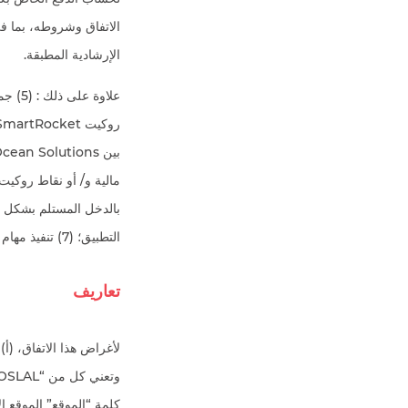
الإرشادية المطبقة.
التطبيق؛ (7) تنفيذ مهام سمارت روكيت SmartRocket تحت مسؤوليتكم الخاصة وتحت مسؤولية Red Ocean Solutions
تعاريف
كلمة “الموقع” الموقع الإلكتروني 