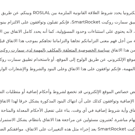
يعتبر هذا الاتفاق عقدا إلكترونيا يحدد شروط العلاقة القان
مكلفين بالمهمة عبر تطبيق سمارت روكيت SmartRocket، فإنكم تقبلون وتوافقون على
ة، لأنه يحتوي على استثناءات وحدود المسؤولية، كما أنه يحدد كامل الاتفاق بين 
 من أجل فهم معنى التزاماتكم تجاهنا والتزاماتنا تجاهكم بموجب هذا الاتفاق قب
ن هذا الاتفاق
سياسة الخصوصية المتعلقة بالمكلف بالمهمة لدى سمارت روكي
موقع الإلكتروني. عن طريق الولوج إلى الموقع، أو
ب
لمهمة، فإنكم توافقون على هذا الاتفاق وعلى البنود والشروط والإشعارات الواردة
عض خصائص الموقع الإلكتروني قد تخضع لشروط وأحكام إضافية أو متطلبات التس
تفاق وأية شروط إضافية في أي وقت، بناء على تفعيل الأحكام المعدلة والمتاحة 
هام مباشرة. تُعتبرون مسئولين عن مراجعة هذا الاتفاق بانتظام. يشكل الاستمرا
و/ أو تطبيق سمارت روكيت SmartRocket بعد إجراء مثل هذه التغييرات على الاتفاق، مواف