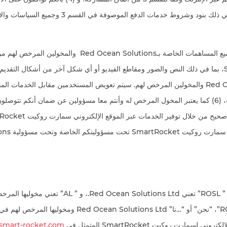
الاتفاق وشروطه، بما في ذلك بنود وشروط خدمات الدفع الموصوفة 
علاوة على ذلك : (5) جميع المساھمات الخاصة بـcean Solutions
روكيت SmartRocket، بما في ذلك النص والصور ومقاطع الفيديو أو أي شكل آخر من أشكال الت
بين Red Ocean Solutions والمخولين المرخص لهم. سيتم تعويض المستخدمين مقابل الخدما
مالية و/ أو نقاط روكيت، (6) كما يعتبر المخول المرخص له وأنتم معا مسؤولين عن ضمان أنكم ت
لأغراض هذا الاتفاق، (أ) ” ROSL” تعني an Solutions Ltd
وتعني كل من “ROSLAL”، “نحن” أو “…نا” Ocean Solutions Ltd
لسمارت روكيت SmartRocket المتمثل في
mart-rocket.com