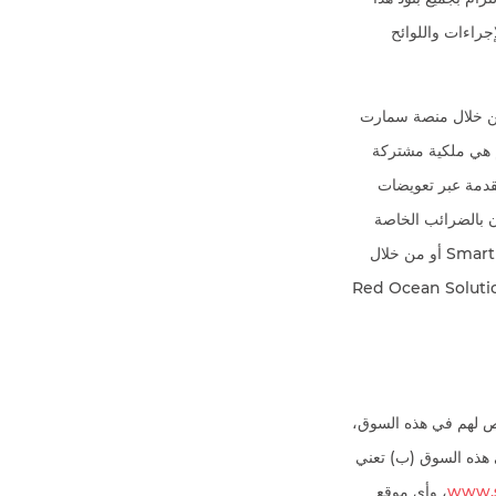
في القسم 3 وجميع السياسات والإجراءات واللوائح
Red O والمخولين المرخص لهم من خلال منصة سمارت
قديم هي ملكية مشتركة
ت المقدمة عبر تعويضات
توصلون بالضرائب الخاصة
بالدخل المستلم بشكل صحيح من خلال توفير الخدمات عبر الموقع الإلكتروني سمارت روكيت SmartRocket أو من خلال
Red Oce.، و ” AL” تعني مخوليها المرخص لهم في هذه السوق،
Red  ومخوليها المرخص لهم في هذه السوق (ب) تعني
www.s
، وأي موقع