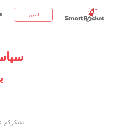
للفريق
ا
سياسة
ب