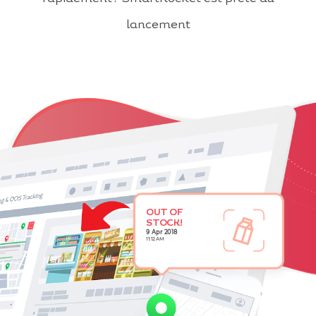
lancement
OUT OF
STOCK!
9 Apr 2018
11:12 AM