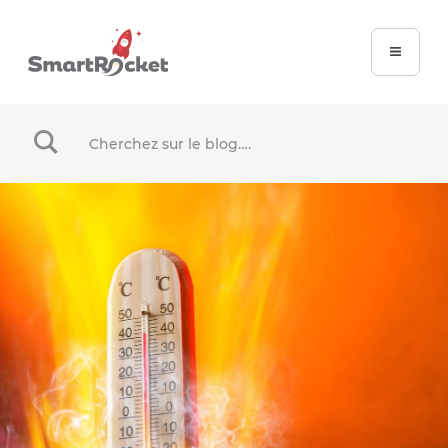
When autocomplete results are available use up and dow