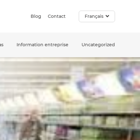
Blog
Contact
Français
as
Information entreprise
Uncategorized
e. Touch device users, explore by touch or with swipe gestur