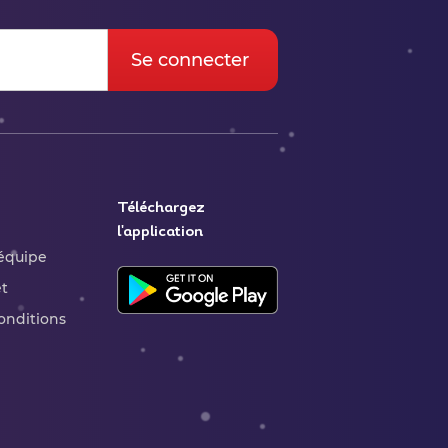
Téléchargez
l'application
’équipe
t
onditions
le use up and down arrows to review and enter to go to the d