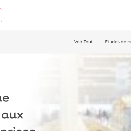
Voir Tout
Etudes de c
and down arrows to review and enter to go to the desired pag
ne
 aux